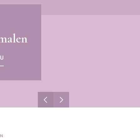
malen
U
IN