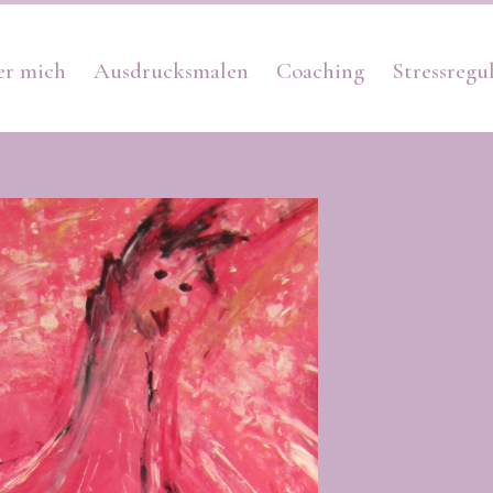
er mich
Ausdrucksmalen
Coaching
Stressregu